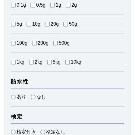
0.1g
0.5g
1g
2g
5g
10g
20g
50g
100g
200g
500g
1kg
2kg
5kg
10kg
防水性
あり
なし
検定
検定付き
検定なし