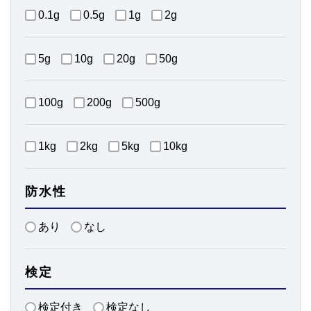
0.1g
0.5g
1g
2g
5g
10g
20g
50g
100g
200g
500g
1kg
2kg
5kg
10kg
防水性
あり
なし
検定
検定付き
検定なし