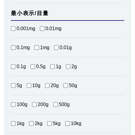
最小表示/目量
0.001mg
0.01mg
0.1mg
1mg
0.01g
0.1g
0.5g
1g
2g
5g
10g
20g
50g
100g
200g
500g
1kg
2kg
5kg
10kg