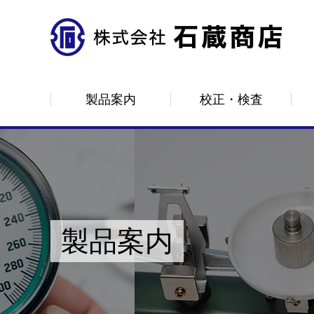
製品案内
校正・検査
ロードメーター
はかり
計測器
CAS
分銅
製品案内