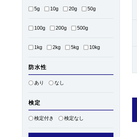
5g
10g
20g
50g
100g
200g
500g
1kg
2kg
5kg
10kg
防水性
あり
なし
検定
検定付き
検定なし