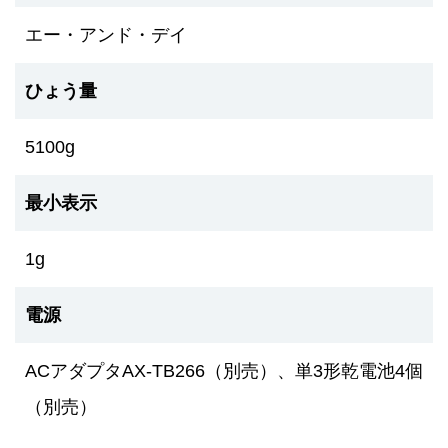
エー・アンド・デイ
ひょう量
5100g
最小表示
1g
電源
ACアダプタAX-TB266（別売）、単3形乾電池4個
（別売）