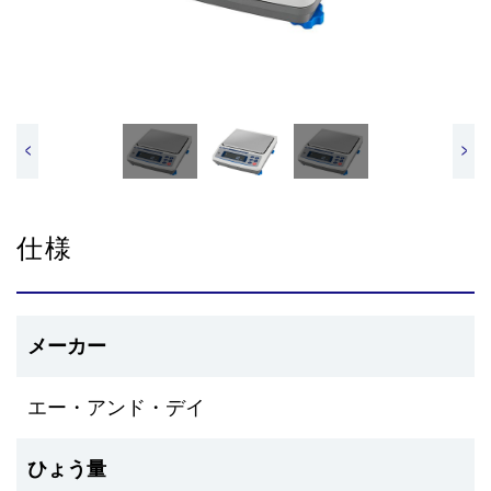
<
>
仕様
メーカー
エー・アンド・デイ
ひょう量