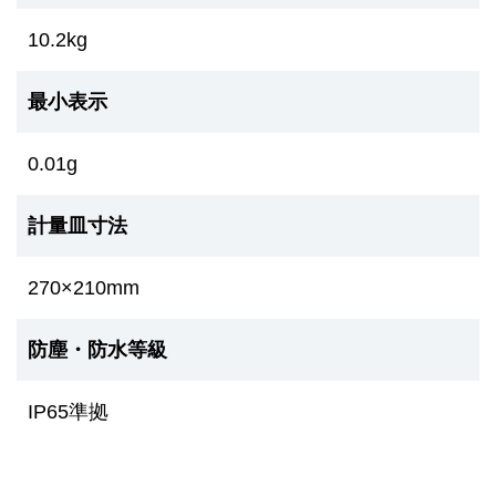
10.2kg
最小表示
0.01g
計量皿寸法
270×210mm
防塵・防水等級
IP65準拠