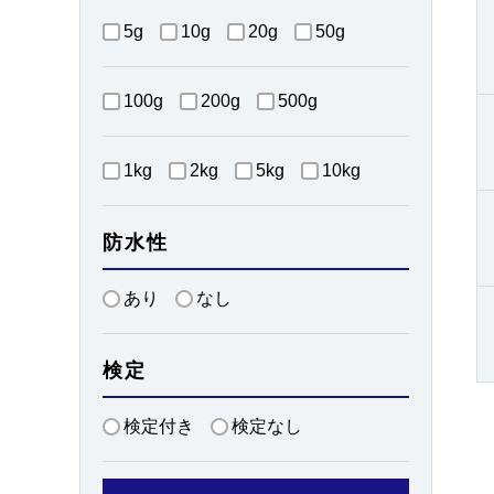
5g
10g
20g
50g
100g
200g
500g
1kg
2kg
5kg
10kg
防水性
あり
なし
検定
検定付き
検定なし