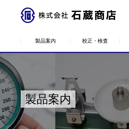
製品案内
校正・検査
ロードメーター
はかり
計測器
CAS
分銅
製品案内