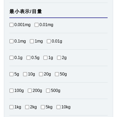
最小表示/目量
0.001mg
0.01mg
0.1mg
1mg
0.01g
0.1g
0.5g
1g
2g
5g
10g
20g
50g
100g
200g
500g
1kg
2kg
5kg
10kg