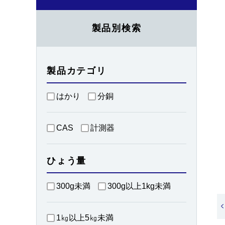
製品別検索
製品カテゴリ
はかり
分銅
CAS
計測器
ひょう量
300g未満
300g以上1kg未満
<
1㎏以上5㎏未満