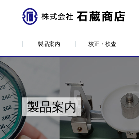
製品案内
校正・検査
ロードメーター
はかり
計測器
CAS
分銅
製品案内