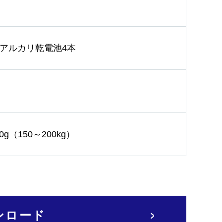
形アルカリ乾電池4本
0g（150～200kg）
ンロード