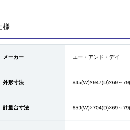
仕様
メーカー
エー・アンド・デイ
外形寸法
845(W)×947(D)×69～79
計量台寸法
659(W)×704(D)×69～79