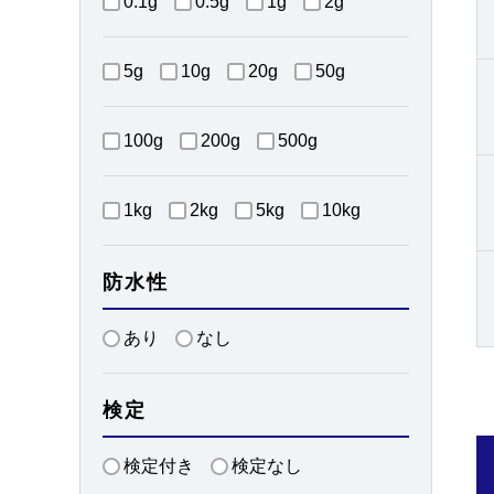
0.1g
0.5g
1g
2g
5g
10g
20g
50g
100g
200g
500g
1kg
2kg
5kg
10kg
防水性
あり
なし
検定
検定付き
検定なし